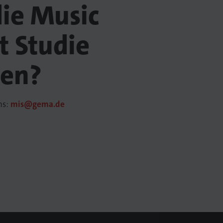
die Music
t Studie
ren?
ns:
mis@gema.de