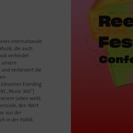
ieses internationale
Musik, die auch
sik verbindet
t unsere
 und verbessert die
len
n Johannes Everding
ekt „Music 360“)
unserem Leben wirkt.
enziale, den Wert
se aus der
h in der Politik