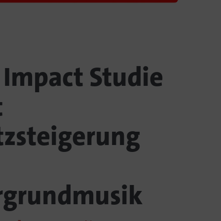
 Impact Studie
t
zsteigerung
rgrundmusik